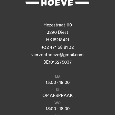
Hezestraat 110
3290 Diest
HK15218421
+32 471 68 81 32
viervoethoeve@gmail.com
BE1016275037
MA
13:00 - 18:00
DI
OP AFSPRAAK
WO
13:00 - 18:00