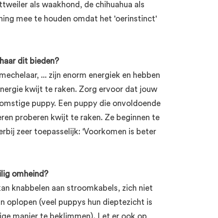
ottweiler als waakhond, de chihuahua als
ning mee te houden omdat het 'oerinstinct'
haar dit bieden?
mechelaar, ... zijn enorm energiek en hebben
nergie kwijt te raken. Zorg ervoor dat jouw
ekomstige puppy. Een puppy die onvoldoende
ren proberen kwijt te raken. Ze beginnen te
ierbij zeer toepasselijk: 'Voorkomen is beter
ilig omheind?
kan knabbelen aan stroomkabels, zich niet
n oplopen (veel puppys hun dieptezicht is
ge manier te beklimmen). Let er ook op