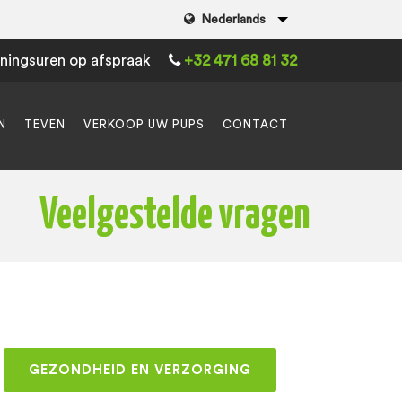
Nederlands
ningsuren op afspraak
+32 471 68 81 32
N
TEVEN
VERKOOP UW PUPS
CONTACT
Veelgestelde vragen
GEZONDHEID EN VERZORGING