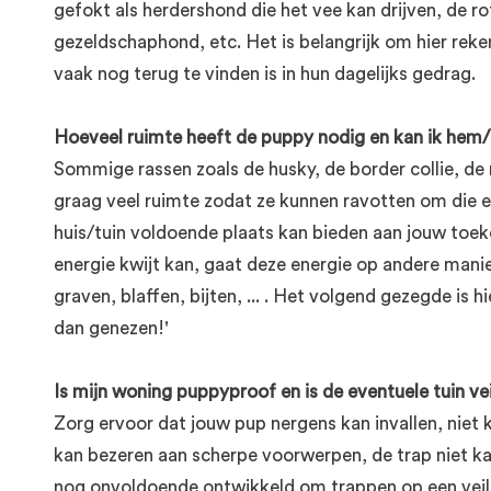
gefokt als herdershond die het vee kan drijven, de r
gezeldschaphond, etc. Het is belangrijk om hier reke
vaak nog terug te vinden is in hun dagelijks gedrag.
Hoeveel ruimte heeft de puppy nodig en kan ik hem/
Sommige rassen zoals de husky, de border collie, de 
graag veel ruimte zodat ze kunnen ravotten om die e
huis/tuin voldoende plaats kan bieden aan jouw to
energie kwijt kan, gaat deze energie op andere manie
graven, blaffen, bijten, ... . Het volgend gezegde is h
dan genezen!'
Is mijn woning puppyproof en is de eventuele tuin ve
Zorg ervoor dat jouw pup nergens kan invallen, niet 
kan bezeren aan scherpe voorwerpen, de trap niet ka
nog onvoldoende ontwikkeld om trappen op een veili