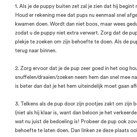
1. Als je de puppy buiten zet zal je zien dat hij begint r
Houd er rekening mee dat pups nu eenmaal snel afgelei
kwamen doen. Wordt dan niet boos, maar wees geduldig
zodat u de puppy niet extra verwart. Zorg dat de pu
plekje te zoeken om zijn behoefte te doen. Als de p
terug naar binnen.
2. Zorg ervoor dat je de pup zeer goed in het oog hou
snuffelen/draaien/zoeken neem hem dan snel mee na
is beter dan dat je het hem uiteindelijk moet gaan afl
3. Telkens als de pup door zijn pootjes zakt om zijn
(niet als hij klaar is, want dan beloon je het verkeer
wat nu juist de bedoeling is! Probeer de pup ook zove
behoefte te laten doen. Dan linken ze deze plaats ook