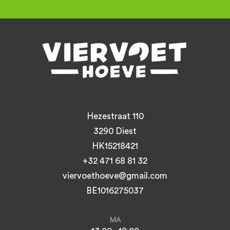
Hezestraat 110
3290 Diest
HK15218421
+32 471 68 81 32
viervoethoeve@gmail.com
BE1016275037
MA